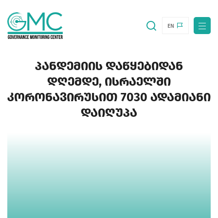
EN
ᲞᲐᲜᲓᲔᲛᲘᲘᲡ ᲓᲐᲬᲧᲔᲑᲘᲓᲐᲜ
ᲓᲦᲔᲛᲓᲔ, ᲘᲡᲠᲐᲔᲚᲨᲘ
ᲙᲝᲠᲝᲜᲐᲕᲘᲠᲣᲡᲘᲗ 7030 ᲐᲓᲐᲛᲘᲐᲜᲘ
ᲓᲐᲘᲦᲣᲞᲐ